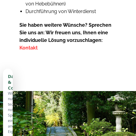
von Hebebühnen)
Durchführung von Winterdienst
Sie haben weitere Wünsche? Sprechen
Sie uns an: Wir freuen uns, Ihnen eine
individuelle Lösung vorzuschlagen:
Kontakt
Datenschutz
&
Cookies
Wir
nutzen
technisch
notwendige
Speicherung,
eine
anonyme
Eigenstatistik