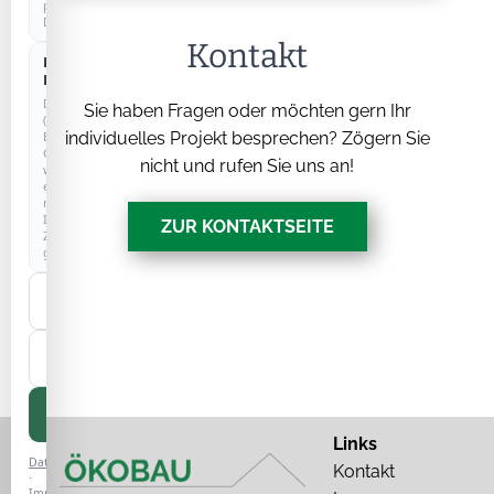
personenbezogenen
Daten.
Kontakt
Externe
Dienste
Drittanbieter
Sie haben Fragen oder möchten gern Ihr
(z.
B.
individuelles Projekt besprechen? Zögern Sie
Google)
nicht und rufen Sie uns an!
werden
erst
nach
Ihrer
ZUR KONTAKTSEITE
Zustimmung
geladen.
Nur
notwendige
Auswahl
speichern
Alle
akzeptieren
Links
Datenschutz
Kontakt
·
Impressum