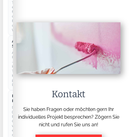
Technisch
erforderlich
für
den
Betrieb
der
Website.
Anonyme
COOKIELOS
Statistik
Anonyme
Reichweitenmessung
–
kein
Tracking,
keine
personenbezogenen
Daten.
Kontakt
Externe
Dienste
Drittanbieter
Sie haben Fragen oder möchten gern Ihr
(z.
B.
individuelles Projekt besprechen? Zögern Sie
Google)
nicht und rufen Sie uns an!
werden
erst
nach